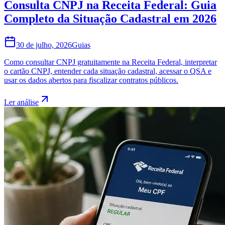
Consulta CNPJ na Receita Federal: Guia
Completo da Situação Cadastral em 2026
30 de julho, 2026
Guias
Como consultar CNPJ gratuitamente na Receita Federal, interpretar
o cartão CNPJ, entender cada situação cadastral, acessar o QSA e
usar os dados abertos para fiscalizar contratos públicos.
Ler análise