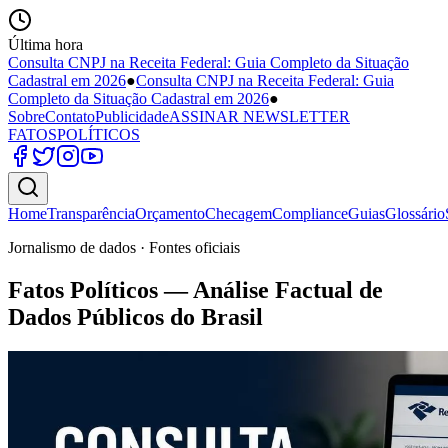
Última hora
Consulta CNPJ na Receita Federal: Guia Completo da Situação
Cadastral em 2026
●
Consulta CNPJ na Receita Federal: Guia
Completo da Situação Cadastral em 2026
●
Sobre
Contato
Publicidade
ASSINAR NEWSLETTER
FATOS
POLÍTICOS
Home
Transparência
Orçamento
Checagem
Compliance
Guias
Glossário
Jornalismo de dados · Fontes oficiais
Fatos Políticos — Análise Factual de
Dados Públicos do Brasil