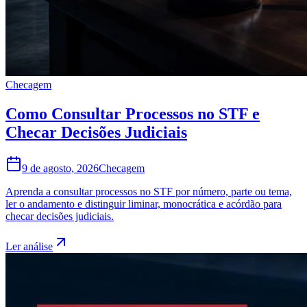
Checagem
Como Consultar Processos no STF e
Checar Decisões Judiciais
9 de agosto, 2026
Checagem
Aprenda a consultar processos no STF por número, parte ou tema,
ler o andamento e distinguir liminar, monocrática e acórdão para
checar decisões judiciais.
Ler análise