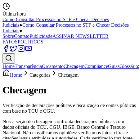
Última hora
Como Consultar Processos no STF e Checar Decisões
Judiciais
●
Como Consultar Processos no STF e Checar Decisões
Judiciais
●
Sobre
Contato
Publicidade
ASSINAR NEWSLETTER
FATOS
POLÍTICOS
Home
Transparência
Orçamento
Checagem
Compliance
Guias
Glossário
Home
Categorias
Checagem
Checagem
Verificação de declarações políticas e fiscalização de contas públicas
com base no TCU e CGU.
Nossa seção de checagem confronta declarações públicas com
dados oficiais do TCU, CGU, IBGE, Banco Central e Tesouro
Nacional. Não classificamos opiniões: verificamos fatos, cifras e
citações legais atribuídas a autoridades. Cada verificação traz fonte