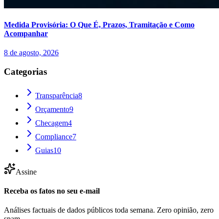
Medida Provisória: O Que É, Prazos, Tramitação e Como
Acompanhar
8 de agosto, 2026
Categorias
Transparência
8
Orçamento
9
Checagem
4
Compliance
7
Guias
10
Assine
Receba os fatos no seu e-mail
Análises factuais de dados públicos toda semana. Zero opinião, zero
spam.