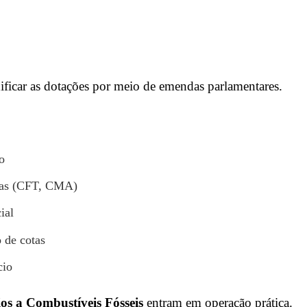
ficar as dotações por meio de emendas parlamentares.
o
cas (CFT, CMA)
ial
 de cotas
cio
os a Combustíveis Fósseis
entram em operação prática.