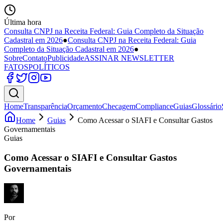
Última hora
Consulta CNPJ na Receita Federal: Guia Completo da Situação
Cadastral em 2026
●
Consulta CNPJ na Receita Federal: Guia
Completo da Situação Cadastral em 2026
●
Sobre
Contato
Publicidade
ASSINAR NEWSLETTER
FATOS
POLÍTICOS
Home
Transparência
Orçamento
Checagem
Compliance
Guias
Glossário
Home
Guias
Como Acessar o SIAFI e Consultar Gastos
Governamentais
Guias
Como Acessar o SIAFI e Consultar Gastos
Governamentais
Por