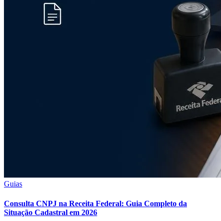
Guias
Consulta CNPJ na Receita Federal: Guia Completo da
Situação Cadastral em 2026