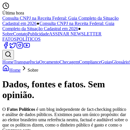
Última hora
Consulta CNPJ na Receita Federal: Guia Completo da Situação
Cadastral em 2026
●
Consulta CNPJ na Receita Federal: Guia
Completo da Situação Cadastral em 2026
●
Sobre
Contato
Publicidade
ASSINAR NEWSLETTER
FATOS
POLÍTICOS
Home
Transparência
Orçamento
Checagem
Compliance
Guias
Glossário
Home
Sobre
Dados, fontes e fatos.
Sem
opinião.
O
Fatos Políticos
é um blog independente de fact-checking político
e análise de dados públicos. Existimos para um único propósito: dar
ao eleitor brasileiro uma referência neutra, factual e auditável sobre o
que os políticos dizem, como o dinheiro público é gasto e como o