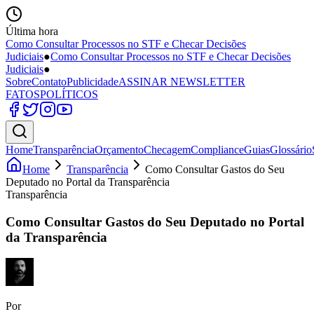
Última hora
Como Consultar Processos no STF e Checar Decisões
Judiciais
●
Como Consultar Processos no STF e Checar Decisões
Judiciais
●
Sobre
Contato
Publicidade
ASSINAR NEWSLETTER
FATOS
POLÍTICOS
Home
Transparência
Orçamento
Checagem
Compliance
Guias
Glossário
Home
Transparência
Como Consultar Gastos do Seu
Deputado no Portal da Transparência
Transparência
Como Consultar Gastos do Seu Deputado no Portal
da Transparência
Por