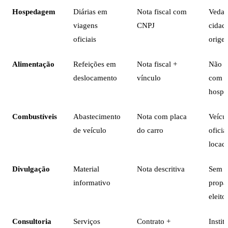
Hospedagem
Diárias em
Nota fiscal com
Vedad
viagens
CNPJ
cidad
oficiais
orige
Alimentação
Refeições em
Nota fiscal +
Não a
deslocamento
vínculo
com
hosp
Combustíveis
Abastecimento
Nota com placa
Veícu
de veículo
do carro
oficia
locad
Divulgação
Material
Nota descritiva
Sem
informativo
propa
eleito
Consultoria
Serviços
Contrato +
Instit