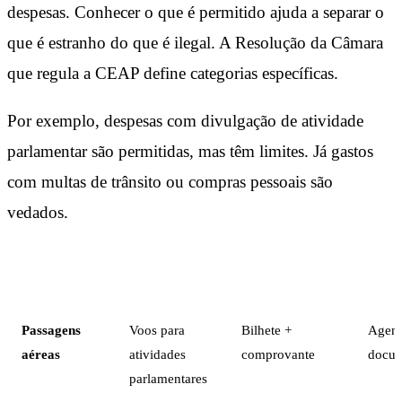
despesas. Conhecer o que é permitido ajuda a separar o
que é estranho do que é ilegal. A Resolução da Câmara
que regula a CEAP define categorias específicas.
Por exemplo, despesas com divulgação de atividade
parlamentar são permitidas, mas têm limites. Já gastos
com multas de trânsito ou compras pessoais são
vedados.
O QUE
CATEGORIA
COMPROVAÇÃO
REST
INCLUI
Passagens
Voos para
Bilhete +
Agen
aéreas
atividades
comprovante
docu
parlamentares