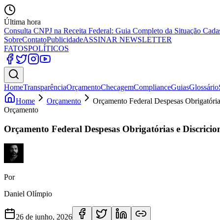
Última hora
Consulta CNPJ na Receita Federal: Guia Completo da Situação Cada
Sobre
Contato
Publicidade
ASSINAR NEWSLETTER
FATOS
POLÍTICOS
Home
Transparência
Orçamento
Checagem
Compliance
Guias
Glossário
Home
Orçamento
Orçamento Federal Despesas Obrigatórias
Orçamento
Orçamento Federal Despesas Obrigatórias e Discricio
Por
Daniel Olímpio
26 de junho, 2026