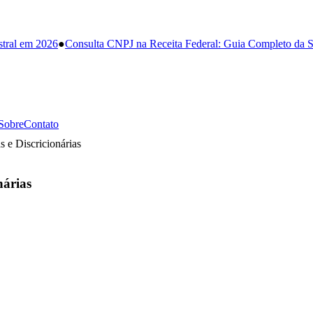
stral em 2026
●
Consulta CNPJ na Receita Federal: Guia Completo da S
Sobre
Contato
 e Discricionárias
nárias